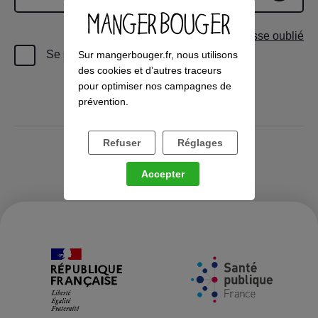
Mot de passe oublié
Se souvenir de moi
Sur mangerbouger.fr, nous utilisons
des cookies et d’autres traceurs
pour optimiser nos campagnes de
JE ME CONNECTE
prévention.
OU
Refuser
Réglages
JE CRÉE UN COMPTE
Accepter